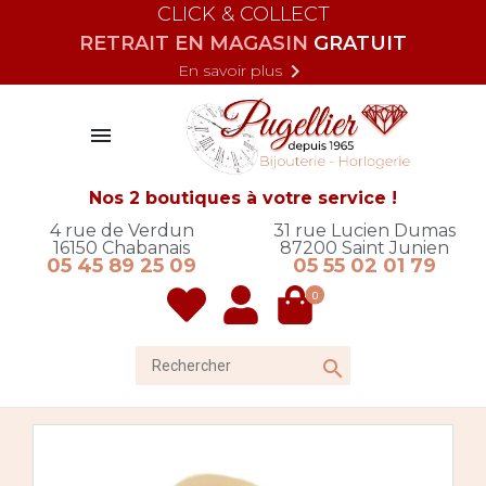
CLICK & COLLECT
RETRAIT EN MAGASIN
GRATUIT

En savoir plus

Nos 2 boutiques à votre service !
4 rue de Verdun
31 rue Lucien Dumas
16150
Chabanais
87200
Saint Junien
05 45 89 25 09
05 55 02 01 79
0
Rechercher
