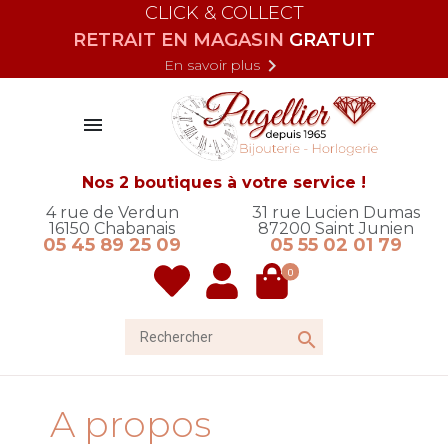
CLICK & COLLECT
RETRAIT EN MAGASIN
GRATUIT

En savoir plus

Nos 2 boutiques à votre service !
4 rue de Verdun
31 rue Lucien Dumas
16150
Chabanais
87200
Saint Junien
05 45 89 25 09
05 55 02 01 79
0
Rechercher

A propos