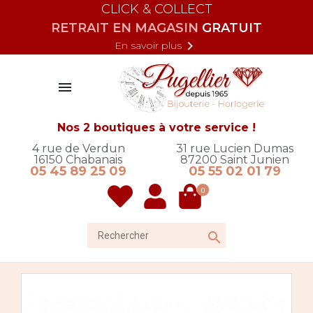
CLICK & COLLECT
RETRAIT EN MAGASIN
GRATUIT

En savoir plus

Nos 2 boutiques à votre service !
4 rue de Verdun
31 rue Lucien Dumas
16150
Chabanais
87200
Saint Junien
05 45 89 25 09
05 55 02 01 79
0
Rechercher
