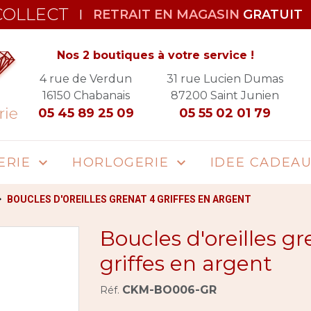
COLLECT
RETRAIT EN MAGASIN
GRATUIT
|
Nos 2 boutiques à votre service !
4 rue de Verdun
31 rue Lucien Dumas
16150
Chabanais
87200
Saint Junien
05 45 89 25 09
05 55 02 01 79
ERIE
HORLOGERIE
IDEE CADEA


BOUCLES D'OREILLES GRENAT 4 GRIFFES EN ARGENT
Boucles d'oreilles g
griffes en argent
CKM-BO006-GR
Réf.