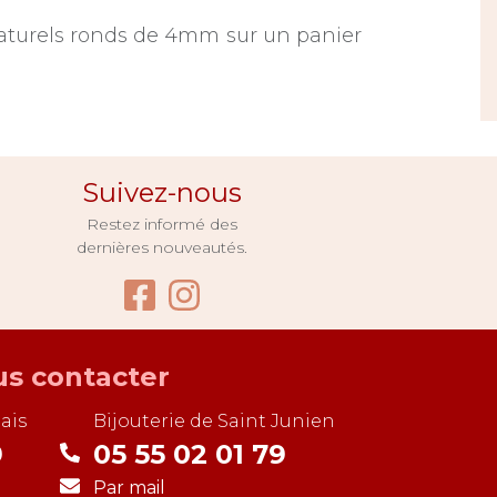
naturels ronds de 4mm sur un panier
Suivez-nous
Restez informé des
dernières nouveautés.
Facebook Bijouterie Pug
Instagram Bijouterie
s contacter
ais
Bijouterie de
Saint Junien
9
05 55 02 01 79
Par mail