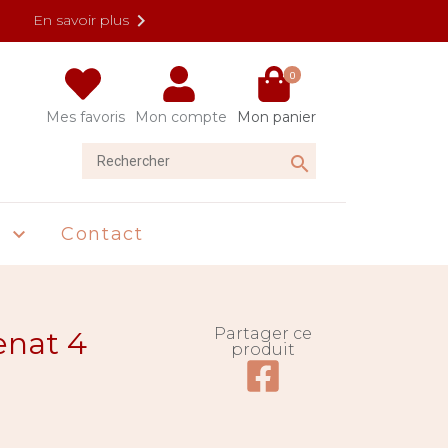

En savoir plus
0
Mes favoris
Mon compte
Mon panier
Rechercher

U
Contact

Partager ce
renat 4
produit
Partager ce produit su