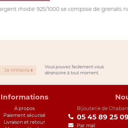
en argent rhodié 925/1000 se compose de grenats 
Vous pouvez facilement vous
Je m’inscris
désinscrire à tout moment.
Informations
Nou
A propos
Bijouterie de
Chaban
Paiement sécurisé
05 45 89 25 0
Livraison et retour
Par mail