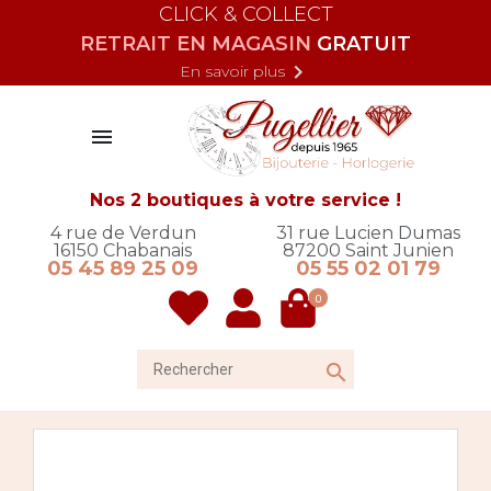
CLICK & COLLECT
RETRAIT EN MAGASIN
GRATUIT

En savoir plus

Nos 2 boutiques à votre service !
4 rue de Verdun
31 rue Lucien Dumas
16150
Chabanais
87200
Saint Junien
05 45 89 25 09
05 55 02 01 79
0
Rechercher
