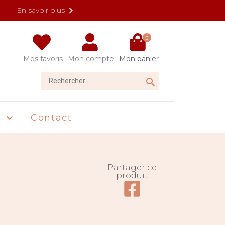

En savoir plus
0
Mes favoris
Mon compte
Mon panier
Rechercher

U
Contact

Partager ce
produit
Partager ce produit su