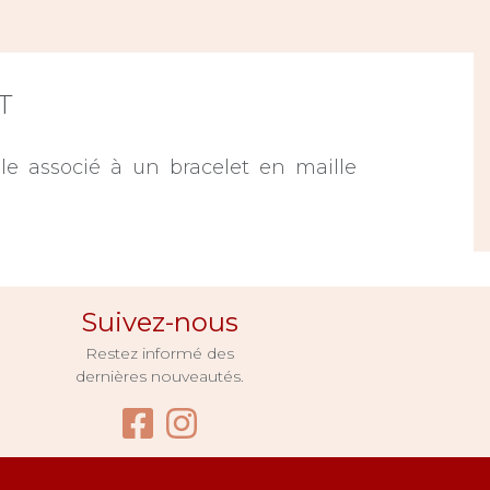
T
e associé à un bracelet en maille
Suivez-nous
Restez informé des
dernières nouveautés.
Facebook Bijouterie Pug
Instagram Bijouterie