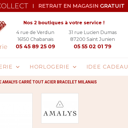
COLLECT
RETRAIT EN MAGASIN
GRATUIT
|
Nos 2 boutiques à votre service !
4 rue de Verdun
31 rue Lucien Dumas
16150
Chabanais
87200
Saint Junien
05 45 89 25 09
05 55 02 01 79
ERIE
HORLOGERIE
IDEE CADEA


 AMALYS CARRÉ TOUT ACIER BRACELET MILANAIS