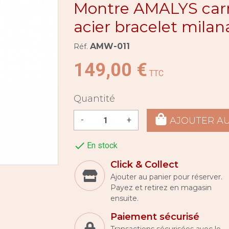
Montre AMALYS carr
acier bracelet milan
AMW-011
Réf.
149,00 €
TTC
Quantité
AJOUTER AU
-
+

En stock
Click & Collect
Ajouter au panier pour réserver.
Payez et retirez en magasin
ensuite.
Paiement sécurisé
Transactions sécurisées avec le