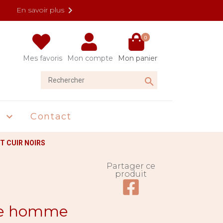

En savoir plus
0
Mes favoris
Mon compte
Mon panier
Rechercher

U
Contact

T CUIR NOIRS
Partager ce
produit
Partager ce produit su
ue homme