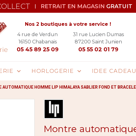
COLLECT
RETRAIT EN MAGASIN
GRATUIT
|
Nos 2 boutiques à votre service !
4 rue de Verdun
31 rue Lucien Dumas
16150
Chabanais
87200
Saint Junien
05 45 89 25 09
05 55 02 01 79
ERIE
HORLOGERIE
IDEE CADEA


 AUTOMATIQUE HOMME LIP HIMALAYA SABLIER FOND ET BRACELE
Montre automatiq