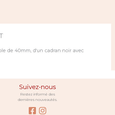
T
ble de 40mm, d'un cadran noir avec
Suivez-nous
Restez informé des
dernières nouveautés.
Facebook Bijouterie Pug
Instagram Bijouterie