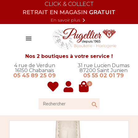
CLICK & COLLECT
RETRAIT EN MAGASIN
GRATUIT

En savoir plus

Nos 2 boutiques à votre service !
4 rue de Verdun
31 rue Lucien Dumas
16150
Chabanais
87200
Saint Junien
05 45 89 25 09
05 55 02 01 79
0
Rechercher
