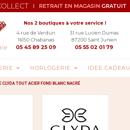
COLLECT
RETRAIT EN MAGASIN
GRATUIT
|
Nos 2 boutiques à votre service !
4 rue de Verdun
31 rue Lucien Dumas
16150
Chabanais
87200
Saint Junien
05 45 89 25 09
05 55 02 01 79
ERIE
HORLOGERIE
IDEE CADEA


 CLYDA TOUT ACIER FOND BLANC NACRÉ