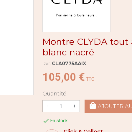
Montre CLYDA tout 
blanc nacré
CLA0775AAIX
Réf.
105,00 €
TTC
Quantité
AJOUTER AU
-
+

En stock
Click & Collect