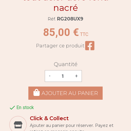
nacré
RG208UX9
Réf.
85,00 €
TTC
Partager ce prod
Partager ce produit
Quantité
-
+
AJOUTER AU PANIER

En stock
Click & Collect
Ajouter au panier pour réserver. Payez et