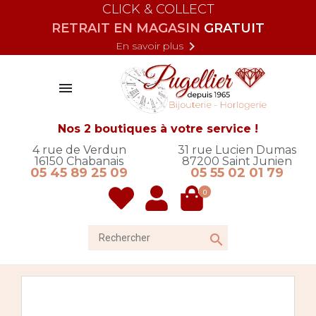
CLICK & COLLECT
RETRAIT EN MAGASIN
GRATUIT

En savoir plus

Nos 2 boutiques à votre service !
4 rue de Verdun
31 rue Lucien Dumas
16150
Chabanais
87200
Saint Junien
05 45 89 25 09
05 55 02 01 79
0
Rechercher
