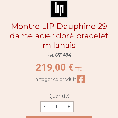
Montre LIP Dauphine 29
dame acier doré bracelet
milanais
671474
Réf.
219,00 €
TTC
Partager ce prod
Partager ce produit
Quantité
-
+