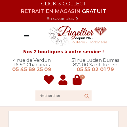
CLICK & COLLECT
RETRAIT EN MAGASIN
GRATUIT

En savoir plus

Nos 2 boutiques à votre service !
4 rue de Verdun
31 rue Lucien Dumas
16150
Chabanais
87200
Saint Junien
05 45 89 25 09
05 55 02 01 79
0
Rechercher
