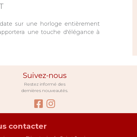
T
date sur une horloge entièrement
 apportera une touche d'élégance à
Suivez-nous
Restez informé des
dernières nouveautés.
Facebook Bijouterie Pug
Instagram Bijouterie
s contacter