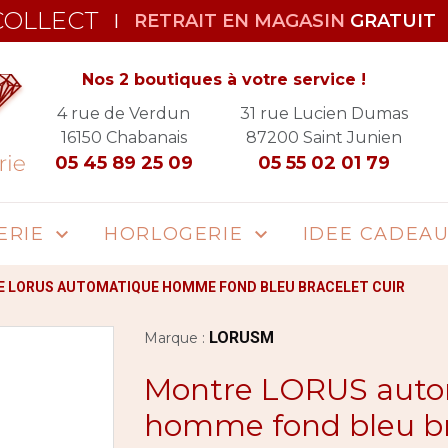
COLLECT
RETRAIT EN MAGASIN
GRATUIT
|
Nos 2 boutiques à votre service !
4 rue de Verdun
31 rue Lucien Dumas
16150
Chabanais
87200
Saint Junien
05 45 89 25 09
05 55 02 01 79
ERIE
HORLOGERIE
IDEE CADEA


 LORUS AUTOMATIQUE HOMME FOND BLEU BRACELET CUIR
LORUSM
Marque :
Montre LORUS auto
homme fond bleu br