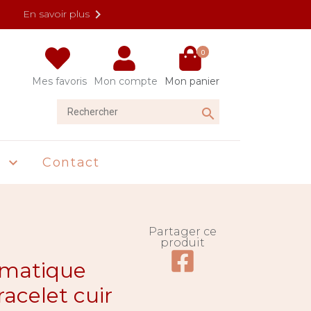

En savoir plus
0
Mes favoris
Mon compte
Mon panier
Rechercher

U
Contact

Partager ce
produit
Partager ce produit su
matique
acelet cuir