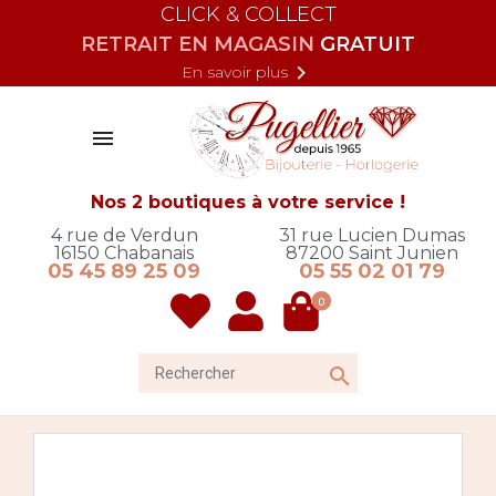
CLICK & COLLECT
RETRAIT EN MAGASIN
GRATUIT

En savoir plus

Nos 2 boutiques à votre service !
4 rue de Verdun
31 rue Lucien Dumas
16150
Chabanais
87200
Saint Junien
05 45 89 25 09
05 55 02 01 79
0
Rechercher
