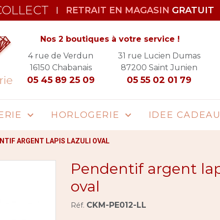
COLLECT
RETRAIT EN MAGASIN
GRATUIT
|
Nos 2 boutiques à votre service !
4 rue de Verdun
31 rue Lucien Dumas
16150
Chabanais
87200
Saint Junien
05 45 89 25 09
05 55 02 01 79
ERIE
HORLOGERIE
IDEE CADEA


NTIF ARGENT LAPIS LAZULI OVAL
Pendentif argent lapi
oval
CKM-PE012-LL
Réf.