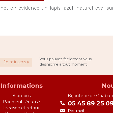
et en évidence un lapis lazuli naturel oval su
Vous pouvez facilement vous
Je m’inscris
désinscrire à tout moment.
Informations
Nou
A propos
Bijouterie de
Chaban
Paiement sécurisé
05 45 89 25 0
Livraison et retour
Par mail