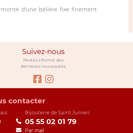
rmonté d'une bélière fixe finement
Suivez-nous
Restez informé des
dernières nouveautés.
Facebook Bijouterie Pug
Instagram Bijouterie
s contacter
ais
Bijouterie de
Saint Junien
9
05 55 02 01 79
Par mail