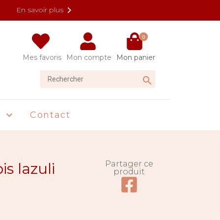

En savoir plus
0
Mes favoris
Mon compte
Mon panier
Rechercher

U
Contact

Partager ce
s lazuli
produit
Partager ce produit su