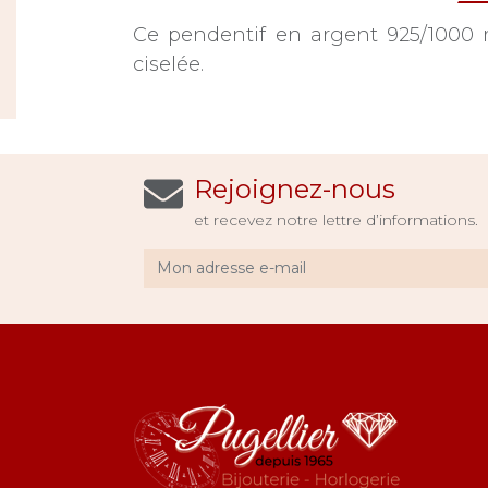
Ce pendentif en argent 925/1000 m
ciselée.
Rejoignez-nous
et recevez notre lettre d’informations.