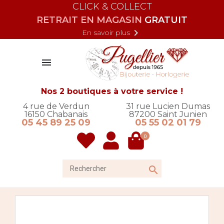
CLICK & COLLECT
RETRAIT EN MAGASIN
GRATUIT

En savoir plus

Nos 2 boutiques à votre service !
4 rue de Verdun
31 rue Lucien Dumas
16150
Chabanais
87200
Saint Junien
05 45 89 25 09
05 55 02 01 79
0
Rechercher
